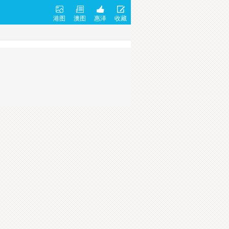
港图
澳图
惠泽
收藏