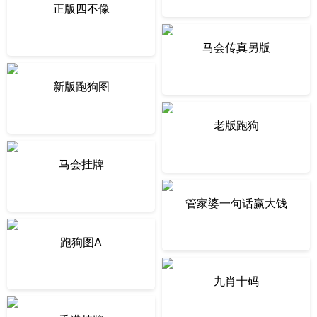
正版四不像
马会传真另版
新版跑狗图
老版跑狗
马会挂牌
管家婆一句话赢大钱
跑狗图A
九肖十码