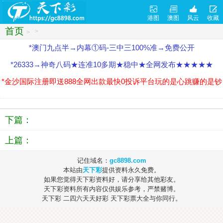
港图
澳图
风云
收藏
首页
>
>
*澳门九点半→内幕①码-三中三100%准→免费公开
*26333→神奇八码★连准10多期★稳中★全网发布★★★★★
*金沙国际注册即送888全网出款最快0投诉平台玩的是心跳赚的是钞
票
下篇：
上篇：
记住域名：
gc8898.com
本站由
天下彩
提供资料永久免费。
如果您觉得天下彩资料好，请分享给其他彩友。
天下彩资料所有内容仅供娱乐参考，严禁赌博。
天下彩 二四六天天好彩 天下彩票大全与你同行。